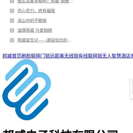
做生意要多精明？邦威“销售一姐”自述
尽心尽力，终有福报
深山中的不眠夜
温情邦威 与爱相随
邦威诞生记——源自信念的力量
邦威首页
刷脸联网门锁
远距离无线锁
有线联网锁
无人智慧酒店