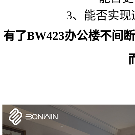
3、能否实现
有了BW423办公楼不间