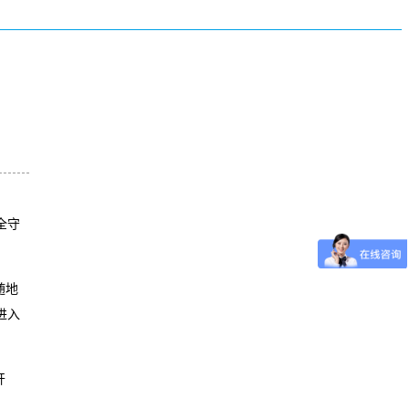
全守
随地
进入
开